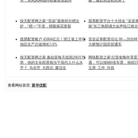
考：东风风神国内销量表现如何
菱，爆款制造机回来了
按天配资网之家 “苏超”最新积分榜出
股票配资平台十大排名 “吴音
炉，“榜一”不变，榜眼探花更新
南”长三角朗诵大会声绘江南
股票配资账户 45004亿元！浙江省上半年
安全证券配资论坛 80→20分
地区生产总值增长5.8%
大桥预计国庆前通车
按天配资网之家 秦始皇每天批阅200斤竹
网络配资之家 纪登奎晚年享
简，他的文化程度相当于现代人什么水
遇，可以报销6张车票，他却只
平？_马步芳_大西北_廖汉生
主席_工作_许昌
查看网站首页:
富华优配