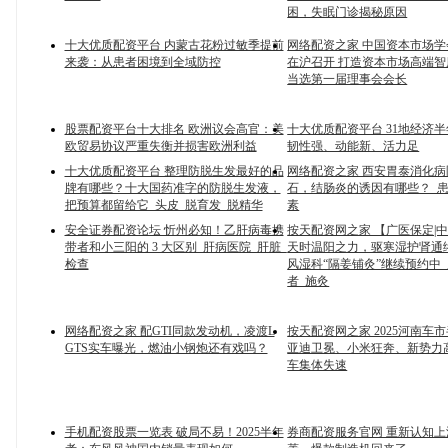
困，失眠门诊揭秘原因
十大优质配资平台 内蒙古花粉过敏季提前
网络配资之家 中国资本市场
来袭：从患者困境到全域防控
在沪召开 打造资本市场高端智
当选第一届理事会会长
股票配资平台十大排名 欧洲议会高官：美
十大优质配资平台 31地经济
欧贸易协议严重失衡并损害欧洲利益
韧性强、动能新、活力足
十大优质配资平台 整理防脱生发最好的品
网络配资之家 西安胃泰消化
牌有哪些？十大国药准字的防脱生发液，
石，结肠炎的诱因有哪些？_患
把预算都留给它_头皮_脱育发_脱精华
素
安全证券配资论坛 忻州必知！乙肝病毒携
按天配资网之家 【广医保定|
带者和小三阳的 3 大区别_肝病医院_肝脏_
天时温阳之力，驱寒湿护肾通
检查
风湿科“隔姜铺灸”继续预约中_
者_施灸
网络配资之家 配GTI同款发动机，凌渡L
按天配资网之家 2025河南车
GTS实车曝光，燃油小钢炮还有戏吗？
亚迪卫冕、小米狂奔、新势力
车集体失速
手机配资股票一览表 破局不易！2025半年
券商配资服务官网 重新认知