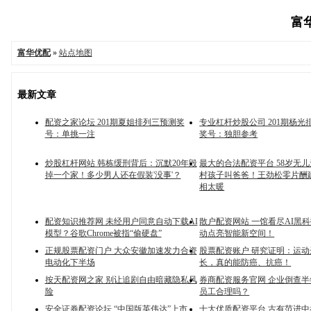
富华
富华优配
»
站点地图
最新文章
配资之家论坛 201期夏姐排列三预测奖
专业杠杆炒股公司 201期杨光
号：单挑一注
奖号：独胆参考
炒股杠杆网站 韩栋缓刑背后：沉默20年毁
最大的合法配资平台 58岁无
掉一个家！多少男人还在假装'没事'？
村孩子叫爸爸！王劲松零片酬
相太暖
配资知识推荐网 未经用户同意自动下载AI
散户配资网站 一馆看尽AI黑
模型？谷歌Chrome被指“偷硬盘”
动点亮智能新空间！
正规股票配资门户 大众安徽加速发力合资
股票配资账户 研究证明：运
电动化下半场
长，真的能防癌、抗癌！
按天配资网之家 别让追剧自由暗藏隐私风
券商配资服务官网 企业倒查
险
员工合理吗？
安全证券配资论坛 “中国版英伟达”上市，
十大优质配资平台 古有范进