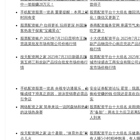
中一签能赚28万元！
曾得子
手机配资股票一览表 重要提醒：本周上班
股票配资平台十大排名 撤回
时间有变
化！微信又更新了
股票配资账户 住得更长 玩得更深 外国游
券商配资服务官网 寒露节气
客热衷于探索“宝藏景点”
吃芝麻？
股票配资账户 2025年7月23日昆明市王旗
十大优质配资平台 2025年7月
营蔬菜批发市场有限公司价格行情
副产品物流中心南庄兜农产品
格行情
按天配资网之家 2025年7月23日新疆兵团
股票配资平台十大排名 2025年
第五师三和农副产品综合批发市场价格行
城市绿盛农工商实业有限公司
情
发市场价格行情
手机配资股票一览表 央视专访潘展乐，自
安全证券配资论坛 霍里：我愿
曝成绩下滑真正原因，游泳世锦赛必需品
换哈登赚的钱 但我还是喜欢
引争议
实
网络配资之家 简单来说一说阿森纳和热刺
股票配资平台十大排名 未雨
的这场热身赛
齐“备胎”：两名主力后卫若离
人到来
按天配资网之家 这个暑期，“体育外卖”有
股票配资平台十大排名 乐健康&#32
点儿火
有人睡5小时精神饱满，有人睡