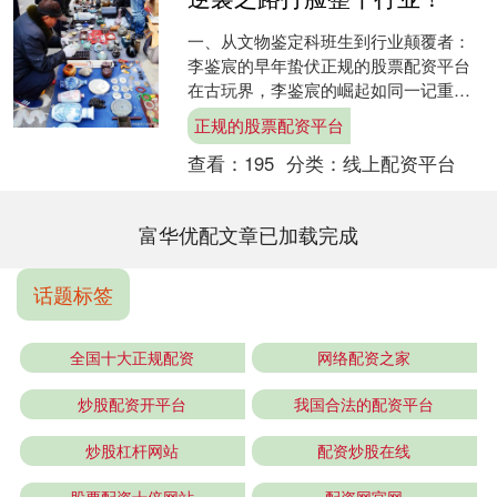
一、从文物鉴定科班生到行业颠覆者：
李鉴宸的早年蛰伏正规的股票配资平台
在古玩界，李鉴宸的崛起如同一记重
拳，打破了传统行业对“科班出身”与“实
正规的股票配资平台
战经验”的固有偏见。....
查看：
195
分类：
线上配资平台
富华优配文章已加载完成
话题标签
全国十大正规配资
网络配资之家
炒股配资开平台
我国合法的配资平台
炒股杠杆网站
配资炒股在线