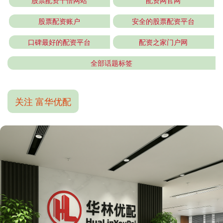
股票配资十倍网站
配资网官网
股票配资账户
安全的股票配资平台
口碑最好的配资平台
配资之家门户网
全部话题标签
关注 富华优配